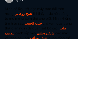
13 Jul
Mình có lần lướt đọc mấy trao đổi trên 
mạng 
شيخ روحاني
 thì thấy nhắc nên cũng 
tò mò mở ra xem thử cho biết. Mình không 
tìm hiểu sâu 
جلب الحبيب
 chỉ xem qua trong 
thời gian ngắn để quan sát bố cục 
جلب 
الحبيب
 cách sắp xếp 
شيخ روحاني
 các mục 
và trình bày nội 
شيخ روحاني
 dung tổng thể. 
Cảm giác là các phần được trình bày khá 
gọn, các 
Berlinintim
 mục rõ ràng nên đọc 
lướt cũng không bị rối…
Tampilkan Lengkap
Diedit
Suka
Balas
emmabrrown
26 Jun
I appreciate how the article explains the 
importance of choosing experienced 