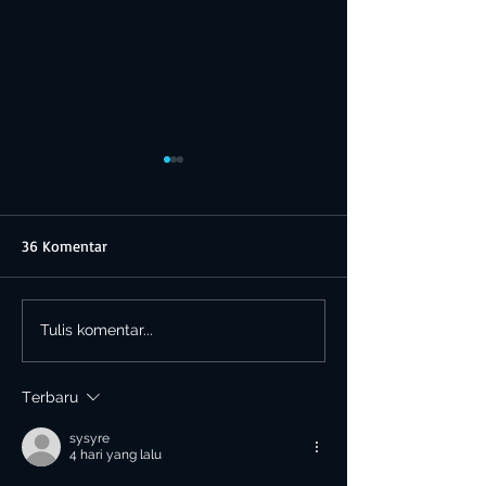
36 Komentar
December Special Promo
Electric APJI Food
Tulis komentar...
2019
Terbaru
sysyre
4 hari yang lalu